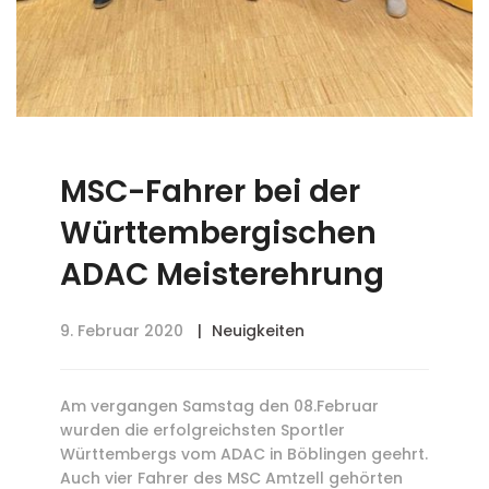
MSC-Fahrer bei der
Württembergischen
ADAC Meisterehrung
9. Februar 2020
Neuigkeiten
Am vergangen Samstag den 08.Februar
wurden die erfolgreichsten Sportler
Württembergs vom ADAC in Böblingen geehrt.
Auch vier Fahrer des MSC Amtzell gehörten